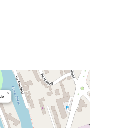
×
rdo