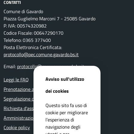
CONTATTI
Comune di Gavardo
Piazza Guglielmo Marconi 7 - 25085 Gavardo
P. IVA: 00574320982
Codice Fiscale: 00647290170
Telefono: 0365 377400
Posta Elettronica Certificata:
protocollo@pec.comune.gavardo.bs.it
Email:
protocollo@comune.gavardo.bs.it
Avviso sull'utilizzo
Leggi le FAQ
Prenotazione appuntamento
dei cookies
Segnalazione disservizio
Questo sito fa uso di
Richiesta d'assistenza
cookie per migliorare
Amministrazione trasparente
l’esperienza di
navigazione degli
Cookie policy
utenti e per