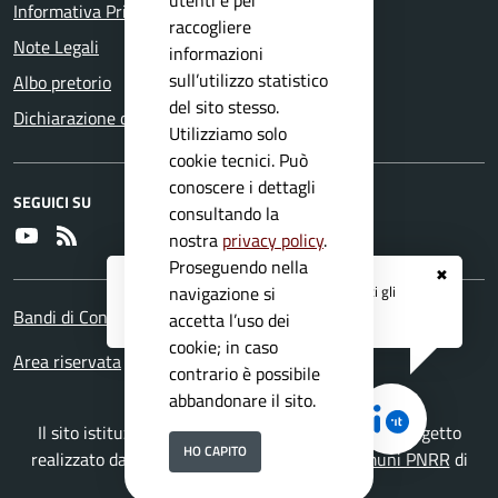
Informativa Privacy
raccogliere
Note Legali
informazioni
sull’utilizzo statistico
Albo pretorio
del sito stesso.
Dichiarazione di accessibilità
Utilizziamo solo
cookie tecnici. Può
conoscere i dettagli
SEGUICI SU
consultando la
Youtube
RSS
nostra
privacy policy
.
Proseguendo nella
✖
Registrati ai servizi
APP IO
e ricevi tutti gli
navigazione si
aggiornamenti dall'Ente
Bandi di Concorso
accetta l’uso dei
cookie; in caso
Area riservata
contrario è possibile
abbandonare il sito.
Il sito istituzionale del Comune di Gavardo è un progetto
HO CAPITO
realizzato da
Secoval srl
con la
Soluzione Comuni PNRR
di
ISWEB S.p.A.