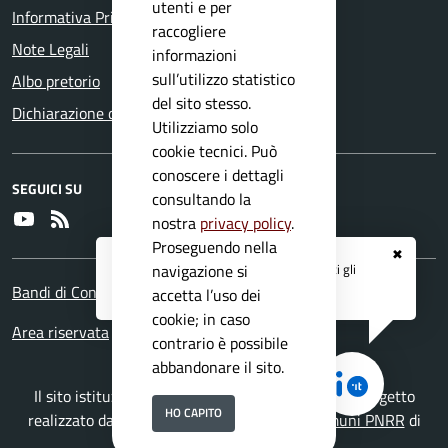
utenti e per
Informativa Privacy
raccogliere
Note Legali
informazioni
sull’utilizzo statistico
Albo pretorio
del sito stesso.
Dichiarazione di accessibilità
Utilizziamo solo
cookie tecnici. Può
conoscere i dettagli
SEGUICI SU
consultando la
Youtube
RSS
nostra
privacy policy
.
Proseguendo nella
✖
Registrati ai servizi
APP IO
e ricevi tutti gli
navigazione si
aggiornamenti dall'Ente
Bandi di Concorso
accetta l’uso dei
cookie; in caso
Area riservata
contrario è possibile
abbandonare il sito.
Il sito istituzionale del Comune di Gavardo è un progetto
HO CAPITO
realizzato da
Secoval srl
con la
Soluzione Comuni PNRR
di
ISWEB S.p.A.