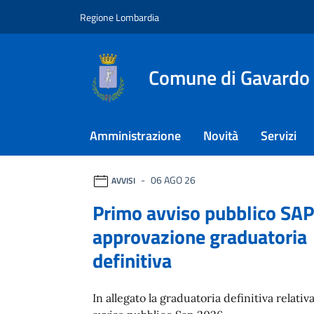
Vai ai contenuti
Vai al footer
Regione Lombardia
Comune di Gavardo
Amministrazione
Novità
Servizi
Comune di Gavardo
Ultime notizie
06 AGO 26
AVVISI
Primo avviso pubblico SAP
approvazione graduatoria
definitiva
In allegato la graduatoria definitiva relativ