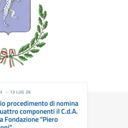
SI
13 LUG 26
io procedimento di nomina
quattro componenti il C.d.A.
la Fondazione "Piero
oni"