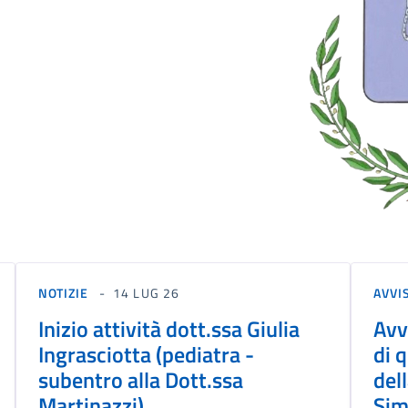
NOTIZIE
14 LUG 26
AVVI
Inizio attività dott.ssa Giulia
Avv
Ingrasciotta (pediatra -
di 
subentro alla Dott.ssa
del
Martinazzi)
Sim