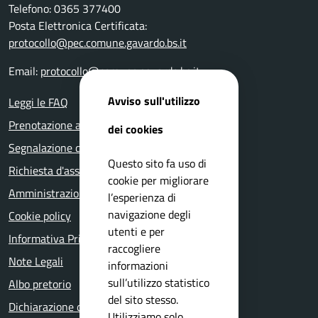
Telefono: 0365 377400
Posta Elettronica Certificata:
protocollo@pec.comune.gavardo.bs.it
Email:
protocollo@comune.gavardo.bs.it
Avviso sull'utilizzo
Leggi le FAQ
Prenotazione appuntamento
dei cookies
Segnalazione disservizio
Questo sito fa uso di
Richiesta d'assistenza
cookie per migliorare
Amministrazione trasparente
l’esperienza di
navigazione degli
Cookie policy
utenti e per
Informativa Privacy
raccogliere
Note Legali
informazioni
sull’utilizzo statistico
Albo pretorio
del sito stesso.
Dichiarazione di accessibilità
Utilizziamo solo