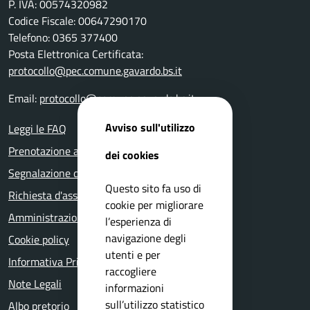
P. IVA: 00574320982
Codice Fiscale: 00647290170
Telefono: 0365 377400
Posta Elettronica Certificata:
protocollo@pec.comune.gavardo.bs.it
Email:
protocollo@comune.gavardo.bs.it
Avviso sull'utilizzo
Leggi le FAQ
Prenotazione appuntamento
dei cookies
Segnalazione disservizio
Questo sito fa uso di
Richiesta d'assistenza
cookie per migliorare
Amministrazione trasparente
l’esperienza di
navigazione degli
Cookie policy
utenti e per
Informativa Privacy
raccogliere
Note Legali
informazioni
sull’utilizzo statistico
Albo pretorio