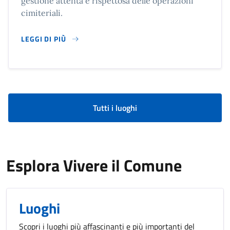
gestione attenta e rispettosa delle operazioni
cimiteriali.
LEGGI DI PIÙ
SU CIMITERI COMUNALI DI GAVARDO - SOPRAZZOCCO - S
Tutti i luoghi
Esplora Vivere il Comune
Luoghi
Scopri i luoghi più affascinanti e più importanti del