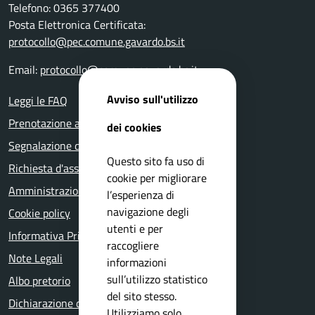
Telefono: 0365 377400
Posta Elettronica Certificata:
protocollo@pec.comune.gavardo.bs.it
Email:
protocollo@comune.gavardo.bs.it
Avviso sull'utilizzo
Leggi le FAQ
Prenotazione appuntamento
dei cookies
Segnalazione disservizio
Questo sito fa uso di
Richiesta d'assistenza
cookie per migliorare
Amministrazione trasparente
l’esperienza di
navigazione degli
Cookie policy
utenti e per
Informativa Privacy
raccogliere
Note Legali
informazioni
sull’utilizzo statistico
Albo pretorio
del sito stesso.
Dichiarazione di accessibilità
Utilizziamo solo