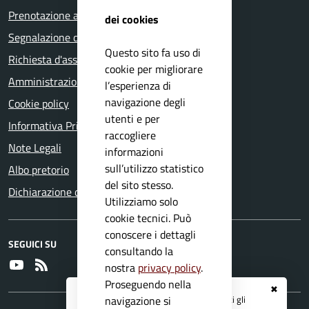
Prenotazione appuntamento
dei cookies
Segnalazione disservizio
Questo sito fa uso di
Richiesta d'assistenza
cookie per migliorare
Amministrazione trasparente
l’esperienza di
navigazione degli
Cookie policy
utenti e per
Informativa Privacy
raccogliere
Note Legali
informazioni
sull’utilizzo statistico
Albo pretorio
del sito stesso.
Dichiarazione di accessibilità
Utilizziamo solo
cookie tecnici. Può
conoscere i dettagli
SEGUICI SU
consultando la
Youtube
RSS
nostra
privacy policy
.
Proseguendo nella
✖
Registrati ai servizi
APP IO
e ricevi tutti gli
navigazione si