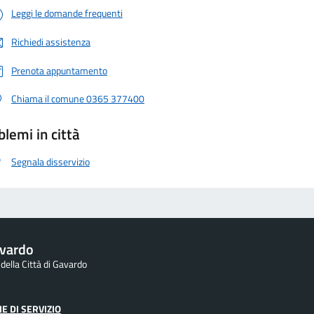
Leggi le domande frequenti
Richiedi assistenza
Prenota appuntamento
Chiama il comune 0365 377400
blemi in città
Segnala disservizio
vardo
 della Città di Gavardo
E DI SERVIZIO