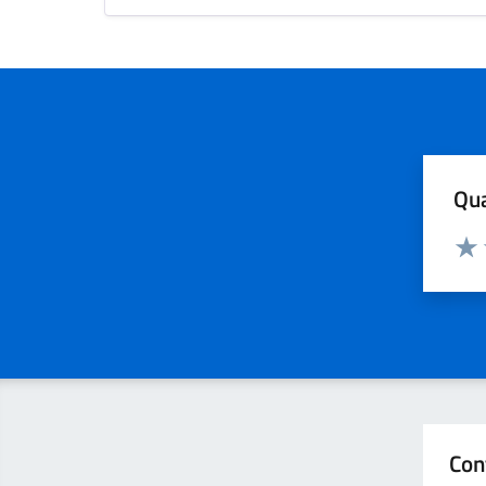
Qua
Valuta
Valu
Con