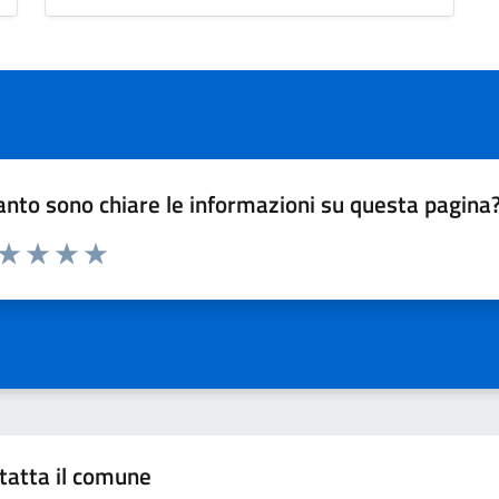
nto sono chiare le informazioni su questa pagina
 da 1 a 5 stelle la pagina
ta 1 stelle su 5
Valuta 2 stelle su 5
Valuta 3 stelle su 5
Valuta 4 stelle su 5
Valuta 5 stelle su 5
tatta il comune