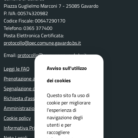
Piazza Guglielmo Marconi 7 - 25085 Gavardo
P. IVA: 00574320982
Codice Fiscale: 00647290170
Telefono: 0365 377400
Posta Elettronica Certificata:
protocollo@pec.comune.gavardo.bs.it
Email:
protocollo@comune.gavardo.bs.it
Avviso sull'utilizzo
Leggi le FAQ
Prenotazione appuntamento
dei cookies
Segnalazione disservizio
Questo sito fa uso di
Richiesta d'assistenza
cookie per migliorare
Amministrazione trasparente
l’esperienza di
navigazione degli
Cookie policy
utenti e per
Informativa Privacy
raccogliere
Note Legali