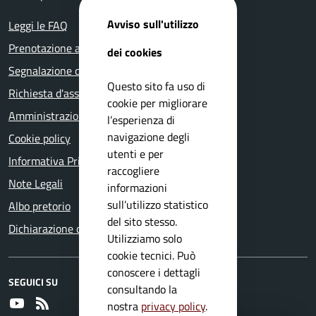
Avviso sull'utilizzo
Leggi le FAQ
Prenotazione appuntamento
dei cookies
Segnalazione disservizio
Questo sito fa uso di
Richiesta d'assistenza
cookie per migliorare
Amministrazione trasparente
l’esperienza di
navigazione degli
Cookie policy
utenti e per
Informativa Privacy
raccogliere
Note Legali
informazioni
sull’utilizzo statistico
Albo pretorio
del sito stesso.
Dichiarazione di accessibilità
Utilizziamo solo
cookie tecnici. Può
conoscere i dettagli
SEGUICI SU
consultando la
Youtube
RSS
nostra
privacy policy
.