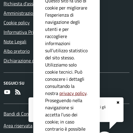
Questo sito fa uso di
Richiesta d'assistenza
cookie per migliorare
Amministrazione trasparente
l’esperienza di
navigazione degli
Cookie policy
utenti e per
Informativa Privacy
raccogliere
Note Legali
informazioni
sull’utilizzo statistico
Albo pretorio
del sito stesso.
Dichiarazione di accessibilità
Utilizziamo solo
cookie tecnici. Può
conoscere i dettagli
SEGUICI SU
consultando la
Youtube
RSS
nostra
privacy policy
.
Proseguendo nella
✖
Registrati ai servizi
APP IO
e ricevi tutti gli
navigazione si
aggiornamenti dall'Ente
Bandi di Concorso
accetta l’uso dei
cookie; in caso
Area riservata
contrario è possibile