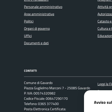
Personale amministrativo
Attività 
Aree amministrative
Autorizzaz
Politici
Catasto e
Organi di governo
Cultura e
Uffici
Educazion
Documenti e dati
CONTATTI
Comune di Gavardo
Leggi le 
Piazza Guglielmo Marconi 7 - 25085 Gavardo
Prenotaz
P. IVA: 00574320982
Codice Fiscale: 00647290170
Segnalazi
Avviso sul
Telefono: 0365 377400
Richiesta
Posta Elettronica Certificata: