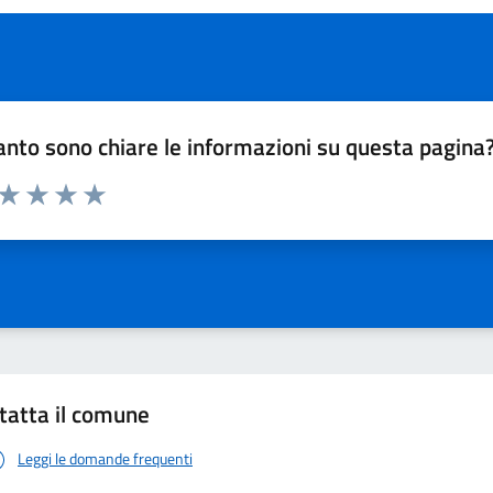
nto sono chiare le informazioni su questa pagina
 da 1 a 5 stelle la pagina
ta 1 stelle su 5
Valuta 2 stelle su 5
Valuta 3 stelle su 5
Valuta 4 stelle su 5
Valuta 5 stelle su 5
tatta il comune
Leggi le domande frequenti