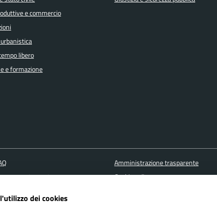
produttive e commercio
ioni
 urbanistica
 tempo libero
e e formazione
FAQ
Amministrazione trasparente
ione appuntamento
Cookie policy
one disservizio
Informativa Privacy
l'utilizzo dei cookies
 d'assistenza
Note Legali