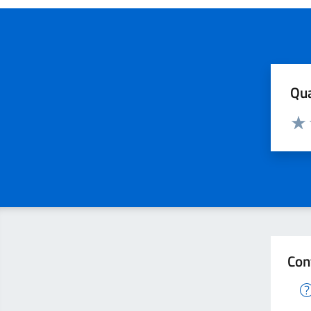
Qua
Valuta
Valu
Con